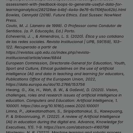
assessment-with-feedback-loops-to-generate-useful-data-for-
learninganalytics(282128ee-b4bf-4a4a-9e76-6c1106fac62b).html
Bowles, Cennydd (2018). Future Ethics. East Sussex: NowNext
Press.
Couto, M. J. (Janeiro de 1999). O Professor como Condutor de
Sentidos. (a. P. Educação, Ed.) Porto.
Echeverría, J. ., & Almendros, L. S. (2020). Ética y uso cotidiano
de las redes sociales. Revista Institucional | UPB, 59(159), 103–
122. Recuperado a partir de
https://revistas.upb.edu.co/index.php/revista-
institucional/article/view/6844
European Commission, Directorate-General for Education, Youth,
Sport and Culture, Ethical guidelines on the use of artificial
intelligence (AI) and data in teaching and learning for educators,
Publications Office of the European Union, 2022,
https://data.europa.eu/doi/10.2766/153756
Hwang, G., Xie, H., Wah, B. W., & Gašević, D. (2020). Vision,
challenges, roles and research issues of artificial intelligence in
education. Computers and Education: Artificial Intelligence, 1.
100001. https://doi.org/10.1016/j.caeai.2020.100001
Limna, P., Jakwatanatham, S., Siripipattanakul, S., Kaewpuang,
P. & Sriboonruang, P. (2022). A review of Artificial Intelligence
(AI) in education during the digital era. Advance, Knowledge for
Executives, 1(1). 1-9. https://ssrn.com/abstract=4160798
Moşteanu, N. R. (2022). Machine learning and robotic process