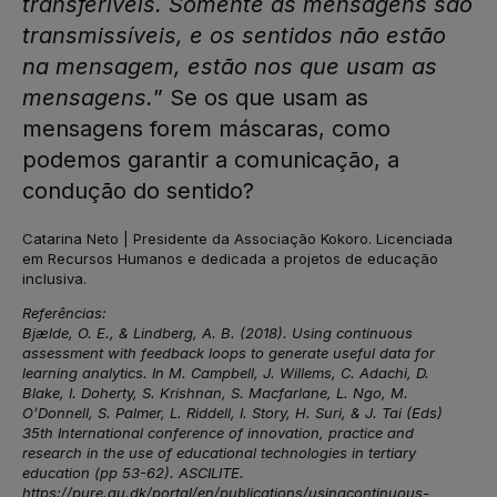
transferíveis. Somente as mensagens são
transmissíveis, e os sentidos não estão
na mensagem, estão nos que usam as
mensagens.
” Se os que usam as
mensagens forem máscaras, como
podemos garantir a comunicação, a
condução do sentido?
Catarina Neto | Presidente da Associação Kokoro. Licenciada
em Recursos Humanos e dedicada a projetos de educação
inclusiva.
Referências:
Bjælde, O. E., & Lindberg, A. B. (2018). Using continuous
assessment with feedback loops to generate useful data for
learning analytics. In M. Campbell, J. Willems, C. Adachi, D.
Blake, I. Doherty, S. Krishnan, S. Macfarlane, L. Ngo, M.
O’Donnell, S. Palmer, L. Riddell, I. Story, H. Suri, & J. Tai (Eds)
35th International conference of innovation, practice and
research in the use of educational technologies in tertiary
education (pp 53-62). ASCILITE.
https://pure.au.dk/portal/en/publications/usingcontinuous-