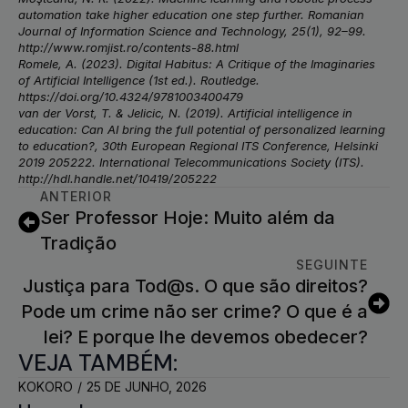
automation take higher education one step further. Romanian
Journal of Information Science and Technology, 25(1), 92–99.
http://www.romjist.ro/contents-88.html
Romele, A. (2023). Digital Habitus: A Critique of the Imaginaries
of Artificial Intelligence (1st ed.). Routledge.
https://doi.org/10.4324/9781003400479
van der Vorst, T. & Jelicic, N. (2019). Artificial intelligence in
education: Can AI bring the full potential of personalized learning
to education?, 30th European Regional ITS Conference, Helsinki
2019 205222. International Telecommunications Society (ITS).
http://hdl.handle.net/10419/205222
ANTERIOR
Ser Professor Hoje: Muito além da
Tradição
SEGUINTE
Justiça para Tod@s. O que são direitos?
Pode um crime não ser crime? O que é a
lei? E porque lhe devemos obedecer?
VEJA TAMBÉM:
KOKORO
25 DE JUNHO, 2026