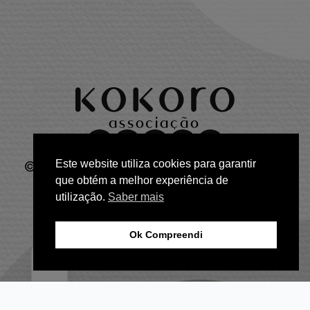
Este website utiliza cookies para garantir
© 2026 Associação Sem Fins Lucrativos
que obtém a melhor experiência de
Kokoro
utilização.
Saber mais
crafted by
provider.pt
| web artisans
Política de Privacidade
Termos e Condições de Venda
Ok Compreendi
EN