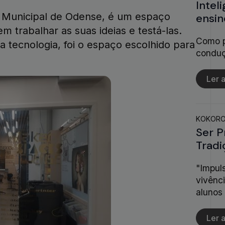
Intel
ca Municipal de Odense, é um espaço
ensi
 trabalhar as suas ideias e testá-las.
Como p
a tecnologia, foi o espaço escolhido para
conduç
Ler a
KOKOR
Ser P
Tradi
"Impul
vivênc
alunos
Ler a