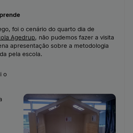
aprende
go, foi o cenário do quarto dia de
cola Agedrup
, não pudemos fazer a visita
ena apresentação sobre a metodologia
a pela escola.
i o
a