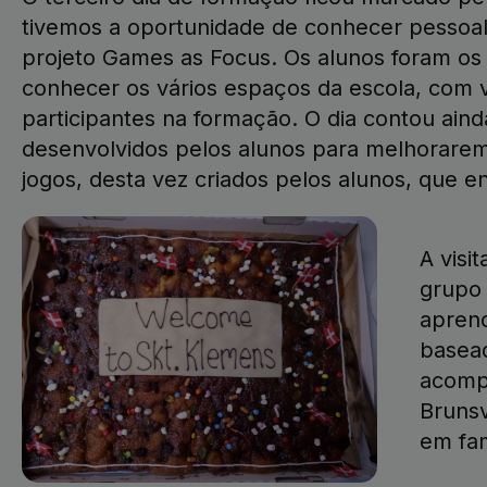
tivemos a oportunidade de conhecer pessoal
projeto Games as Focus. Os alunos foram os 
conhecer os vários espaços da escola, com v
participantes na formação. O dia contou ain
desenvolvidos pelos alunos para melhorare
jogos, desta vez criados pelos alunos, que 
A visi
grupo 
aprend
basead
acompa
Brunsv
em fam