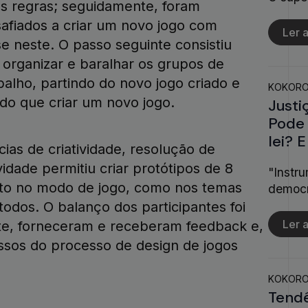
s regras; seguidamente, foram
afiados a criar um novo jogo com
Ler a
e neste. O passo seguinte consistiu
organizar e baralhar os grupos de
balho, partindo do novo jogo criado e
KOKOR
do que criar um novo jogo.
Justi
Pode 
lei? 
as de criatividade, resolução de
idade permitiu criar protótipos de 8
"Instr
anto no modo de jogo, como nos temas
democr
odos. O balanço dos participantes foi
Ler a
nte, forneceram e receberam feedback e,
sos do processo de design de jogos
KOKOR
Tendê