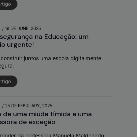
rtigo
O
18 DE JUNE, 2025
segurança na Educação: um
io urgente!
construir juntos uma escola digitalmente
egura.
rtigo
O
25 DE FEBRUARY, 2025
o de uma miúda tímida a uma
ssora de exceção
rpoder da professora Manuela Maldonado.