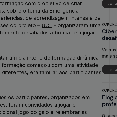
formação com o objetivo de criar
Ler a
s, sobre o tema da Emergência
periências, de aprendizagem intensa e de
KOKOR
eses do projeto –
UCL
– organizaram uma
Ciber
emente desafiados a brincar e a jogar.
desaf
Vamos 
mais s
tar um dia inteiro de formação dinâmica
 de formação começou com uma atividade
Ler a
ferentes, era familiar aos participantes
KOKOR
Elogi
os os participantes, organizados em
profe
es, foram convidados a jogar o
dicional jogo do galo e relembrar as
O supe