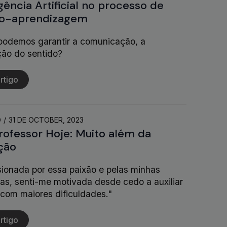
igência Artificial no processo de
no-aprendizagem
odemos garantir a comunicação, a
ão do sentido?
rtigo
O
31 DE OCTOBER, 2023
rofessor Hoje: Muito além da
ção
sionada por essa paixão e pelas minhas
ias, senti-me motivada desde cedo a auxiliar
 com maiores dificuldades."
rtigo