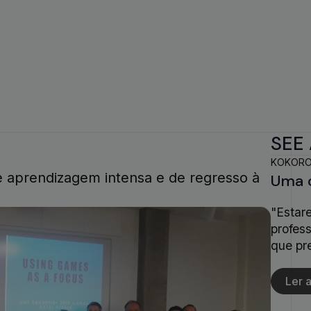
SEE 
KOKOR
e aprendizagem intensa e de regresso à
Uma 
"Estar
profess
que pr
Ler a