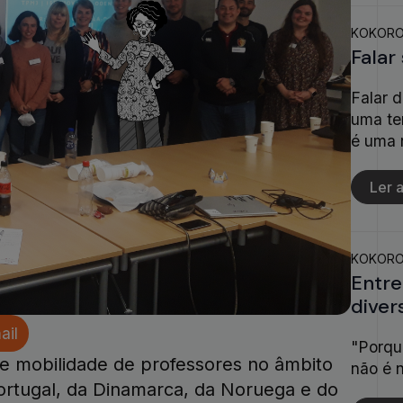
KOKOR
Falar
Falar 
uma te
é uma 
Ler a
KOKOR
Entre
diver
ail
"Porqu
e mobilidade de professores no âmbito
não é 
ortugal, da Dinamarca, da Noruega e do